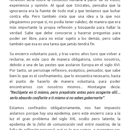
experiencia y opinión. Al igual que Sócrates, pensaba que la
ignorancia era la fuente de todo mal y que teníamos que luchar
contra ella. Pero también creía que una idea a la que nos
plegásemos porque sí, no podía tener validez, de manera que era
más importante la propia reflexión y búsqueda para hallar la
verdad. Sabe que debe conocerse y hacerse preguntas para
poder ser libre, para no estar sujeto a los demás; pero sabe
también que esa es una tarea que jamás tendrá fin.
Su encierro voluntario pasó, y tras varios años tuvo que volver a
recluirse, en este caso de manera obligatoria, como nosotros,
debido a una de las pestes que asolaron Europa en el siglo XVI.
Por tanto, un personaje reflexivo, escéptico, pensador, que sabe
bien lo que es el confinamiento, que lo encuentra necesario, hasta
el punto de hacerlo de manera voluntaria, para poder
encontrarnos con nosotros mismos... Montaigne decía:
“Reclúyete en ti mismo, pero prepárate antes para acogerte allí…
sería absurdo confiarte a ti mismo si no sabes gobernarte”
.
Estamos confinados obligatoriamente, nos han impuesto
aislarnos porque hay una epidemia, pero este encierro saca a la
luz el gran problema del siglo XXI, oculto pero latente, la
epidemia de la
falta de comunicación real entre nosotros
, de la
falta de reflexión personal, qué es lo que somos, o queremos ser,