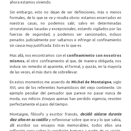
ahora estamos viviendo.
Sin embargo, esto no dejan de ser definiciones, más o menos
formales, de lo que se ve y resulta obvio: estamos encerrados en
nuestras casas, no podemos salir, salvo en determinadas
circunstancias tasadas y excepcionales, estando vigilados por las
fuerzas de seguridad, y podemos ser sancionados, incluso
penados judicialmente por saltarnos e infringir el confinamiento
sin causa muy justificada. Esto es lo que es.
Mas allá, nos encontramos con el
confinamiento con nosotros
mismos
, el otro confinamiento al que, de manera obligada, nos
induce sin remedio el aparente, el formal, y quizás, en la mayoría
de las veces, el más duro de sobrellevar.
En estos momentos me acuerdo de
Michel de Montaigne
, siglo
XVI, uno de los referentes humanísticos del viejo continente. Un
ejemplo peculiar del pensador que parece no pasar nunca de
moda, sus míticos
Ensayos
apenas han perdido vigencia, resisten
perfectamente el paso del tiempo.
Montaigne, filósofo y escritor francés,
decidió aislarse durante
diez años en su castillo
y reflexionar sobre que era y lo que sabía,
allí escribió sus ensayos más memorables, todos ellos una
reflexión seria sobre la condición humana a partir de su visión,