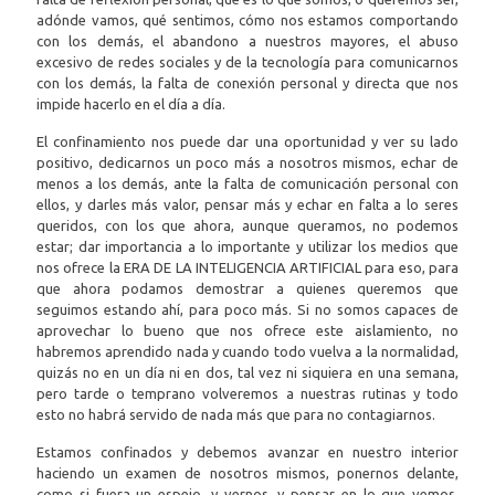
adónde vamos, qué sentimos, cómo nos estamos comportando
con los demás, el abandono a nuestros mayores, el abuso
excesivo de redes sociales y de la tecnología para comunicarnos
con los demás, la falta de conexión personal y directa que nos
impide hacerlo en el día a día.
El confinamiento nos puede dar una oportunidad y ver su lado
positivo, dedicarnos un poco más a nosotros mismos, echar de
menos a los demás, ante la falta de comunicación personal con
ellos, y darles más valor, pensar más y echar en falta a lo seres
queridos, con los que ahora, aunque queramos, no podemos
estar; dar importancia a lo importante y utilizar los medios que
nos ofrece la ERA DE LA INTELIGENCIA ARTIFICIAL para eso, para
que ahora podamos demostrar a quienes queremos que
seguimos estando ahí, para poco más. Si no somos capaces de
aprovechar lo bueno que nos ofrece este aislamiento, no
habremos aprendido nada y cuando todo vuelva a la normalidad,
quizás no en un día ni en dos, tal vez ni siquiera en una semana,
pero tarde o temprano volveremos a nuestras rutinas y todo
esto no habrá servido de nada más que para no contagiarnos.
Estamos confinados y debemos avanzar en nuestro interior
haciendo un examen de nosotros mismos, ponernos delante,
como si fuera un espejo, y vernos, y pensar en lo que vemos.