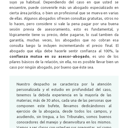
suyo ya habitual. Dependiendo del caso en que usted se
encuentre, puede convenirle más un abogado especializado en
cierta área jurídica, o bien un profesional que se mueva en varias
de ellas. Algunos abogados ofrecen consultas gratuitas, otros no
lo hacen, pero considere si vale la pena pagar por una buena
sesión previa de asesoramiento, esto es fundamental, y
lógicamente tiene su precio, debe pagarse, lo cual tambien da
garantía, muchas veces, los abogados que no cobran esa
consulta luego la incluyen incrementando el precio final. El
abogado que elija debe hacerle sentir confianza al 100%, la
confianza mutua en su asesor-abogado
, es uno de los
pilares básicos de la relación, sin ella, no es posible llevar bien un
caso por ningún abogado, por bueno que éste sea.
Nuestro despacho se caracteriza por la atención
personalizada y el estudio en profundidad del caso,
tenemos la debida experiencia en la mayoría de las
materias; más de 30 años, cada una de las personas que
componen este bufete, llevamos dedicándonos al
ejercicio de la abogacia, desde todos los campos, y
acudiendo, sin tregua, a los Tribunales, somos buenos
conocedores del manejo y desenvoltura en los mismos.
Vamos a ser claros con usted en sus preguntas, así como