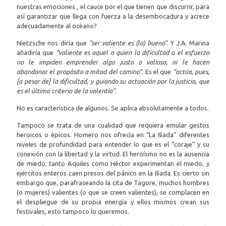
nuestras emociones , el cauce por el que tienen que discurrir, para
así garantizar que llega con fuerza a la desembocadura y acrece
adecuadamente al océano?
Nietzsche nos diría que
“ser valiente es (lo) bueno”
. Y J.A. Marina
añadiría que
“valiente es aquel a quien la dificultad o el esfuerzo
no le impiden emprender algo justo o valioso, ni le hacen
abandonar el propósito a mitad del camino”
. Es el que
“actúa, pues,
[a pesar de] la dificultad, y guiando su actuación por la justicia, que
es el último criterio de la valentía”
.
No es característica de algunos. Se aplica absolutamente a todos.
Tampoco se trata de una cualidad que requiera emular gestos
heroicos o épicos. Homero nos ofrecía en “La Ilíada” diferentes
niveles de profundidad para entender lo que es el “coraje” y su
conexión con la libertad y la virtud. El heroísmo no es la ausencia
de miedo; tanto Aquiles como Héctor experimentan el miedo, y
ejércitos enteros caen presos del pánico en la Ilíada. Es cierto sin
embargo que, parafraseando la cita de Tagore, muchos hombres
(o mujeres) valientes (o que se creen valientes), se complacen en
el despliegue de su propia energía y ellos mismos crean sus
festivales, esto tampoco lo queremos.